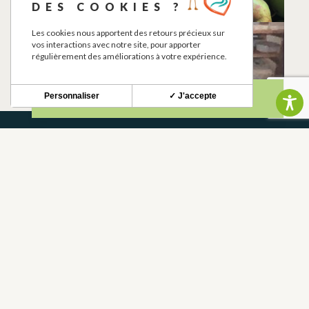
MONDAVEZAN
DES COOKIES ?
Les cookies nous apportent des retours précieux sur
ECURIE ESTELUCIA
LA FERME DE
vos interactions avec notre site, pour apporter
CHANTELOUP
MONDAVEZAN
régulièrement des améliorations à votre expérience.
MONDAVEZAN
Personnaliser
✓ J'accepte
NEWSLETTER
Restez informé de nos actualités et bons plans.