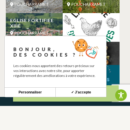
POUCHARRAMET
POUCHARRAMET
EGLISE FORTIFIEE
LA FERME DES
XIIIE
MARGALIDES
POUCHARRAMET
POUCHARRAMET
TOILETTE
LABODELICES
BONJOUR,
DES COOKIES ?
POUCHARRAMET
POUCHARRAMET
Les cookies nous apportent des retours précieux sur
vos interactions avec notre site, pour apporter
FERME DE GILET
BODELICES
régulièrement des améliorations à votre expérience.
POUCHARRAMET
POUCHARRAMET
Personnaliser
✓ J'accepte