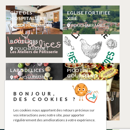
GÎTE DES
EGLISE FORTIFIEE
HOSPITALIERS
XIIIE
POUCHARRAMET
POUCHARRAMET
BODELICES
LA FERME DES
MARGALIDES
POUCHARRAMET
POUCHARRAMET
LABODELICES
PICOTIN
GOURMAND
POUCHARRAMET
POUCHARRAMET
BONJOUR,
BODELICES
ATELIER MUSEE DU
DES COOKIES ?
HUCHIER
POUCHARRAMET
Les cookies nous apportent des retours précieux sur
POUCHARRAMET
vos interactions avec notre site, pour apporter
régulièrement des améliorations à votre expérience.