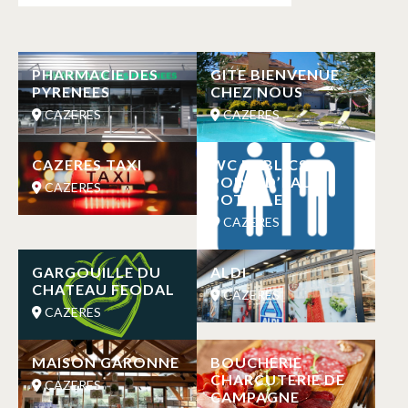
PHARMACIE DES
GITE BIENVENUE
PYRENEES
CHEZ NOUS
CAZERES
CAZERES
CAZERES TAXI
WC PUBLICS ET
POINT D’EAU
CAZERES
POTABLE
CAZERES
GARGOUILLE DU
ALDI
CHATEAU FEODAL
CAZERES
CAZERES
MAISON GARONNE
BOUCHERIE
CHARCUTERIE DE
CAZERES
CAMPAGNE