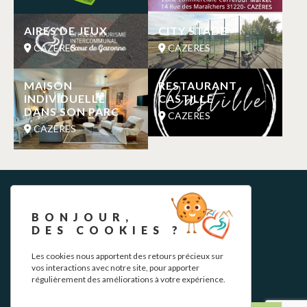
AIRES DE JEUX
CITY STADE
CAZERES
CAZERES
MAISON
RESTAURANT
INDIVIDUELLE
CASTILLE
DANS SON PARC
CAZERES
CAZERES
BONJOUR,
DES COOKIES ?
Les cookies nous apportent des retours précieux sur
vos interactions avec notre site, pour apporter
NEWSLETTER
régulièrement des améliorations à votre expérience.