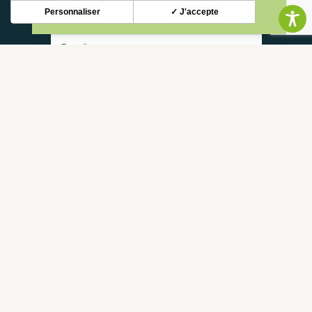
Restez informé de nos actualités et bons plans.
Personnaliser
✓ J'accepte
S'INSCRIRE
CONTACT
NOUS CONTACTER
05 62 02 01 79
GROUPES
PROS
FOIRE AUX QUESTIONS