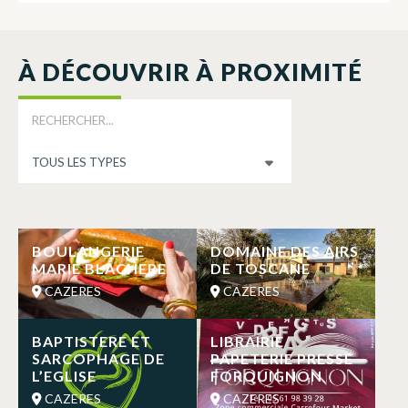
À DÉCOUVRIR À PROXIMITÉ
BOULANGERIE
DOMAINE DES AIRS
MARIE BLACHERE
DE TOSCANE
CAZERES
CAZERES
BAPTISTERE ET
LIBRAIRIE
SARCOPHAGE DE
PAPETERIE PRESSE
L’EGLISE
FORQUIGNON
CAZERES
CAZERES