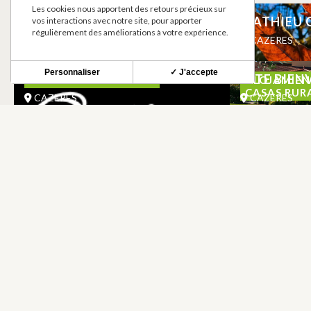
Les cookies nous apportent des retours précieux sur
LA FRITERIE OCCITANE
MATHIEU 
vos interactions avec notre site, pour apporter
RESTAURACION A TEMA
régulièrement des améliorations à votre expérience.
CAZERES
CAZERES
Personnaliser
✓ J'accepte
OCEBON
GITE BIEN
COCINA TRADICIONAL
ALOJAMIEN
CASAS RUR
CAZERES
CAZERES
BOLETÍN INFORMATIVO
Mantente al tanto de nuestras novedades y ofer