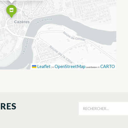
Leaflet
OpenStreetMap
CARTO
|
©
contributors ©
ORES