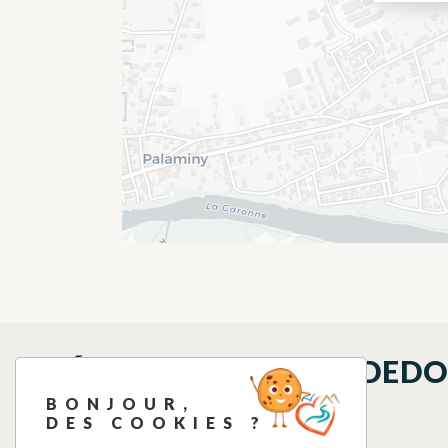
QUÉ VER EN LOS ALREDED
BONJOUR,
DES COOKIES ?