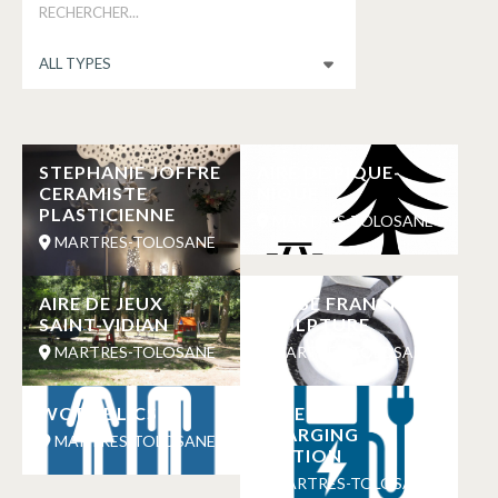
STEPHANIE JOFFRE
AIRE DE PIQUE-
CERAMISTE
NIQUE
PLASTICIENNE
MARTRES-TOLOSANE
MARTRES-TOLOSANE
AIRE DE JEUX
MASSE FRANCK
SAINT-VIDIAN
SCULPTURE
MARTRES-TOLOSANE
MARTRES-TOLOSANE
WC PUBLICS
SUPER U
CHARGING
MARTRES-TOLOSANE
STATION
MARTRES-TOLOSANE