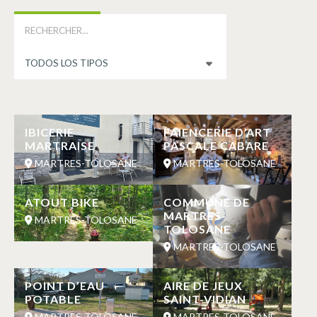
IBICERIE
FAIENCERIE D’ART
MARTRAISE
PASCALE CABARE
MARTRES-TOLOSANE
MARTRES-TOLOSANE
ATOUT BIKE
COMMUNE DE
MARTRES-
MARTRES-TOLOSANE
TOLOSANE
MARTRES-TOLOSANE
POINT D’EAU
AIRE DE JEUX
POTABLE
SAINT-VIDIAN
MARTRES-TOLOSANE
MARTRES-TOLOSANE