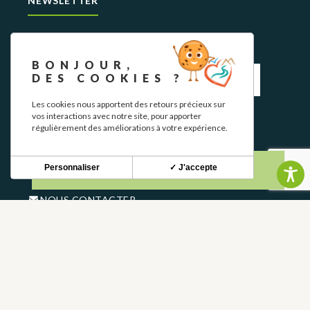
NEWSLETTER
Restez informé de nos actualités et bons plans.
BONJOUR,
DES COOKIES ?
Les cookies nous apportent des retours précieux sur
vos interactions avec notre site, pour apporter
S'INSCRIRE
régulièrement des améliorations à votre expérience.
CONTACT
Personnaliser
✓ J'accepte
NOUS CONTACTER
05 62 02 01 79
GROUPES
PROS
FOIRE AUX QUESTIONS