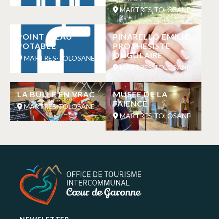
MARTRES-TOLOSANE
POINT D’EAU
PINARELLO EMILIE
POTABLE
PROTHESISTE
ONGULAIRE
MARTRES-TOLOSANE
MARTRES-TOLOSANE
LA BULLE EN VRAC
MUSEE DE LA
FAIENCE
MARTRES-TOLOSANE
MARTRES-TOLOSANE