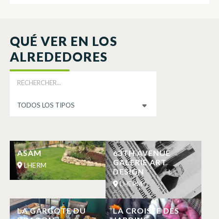
QUÉ VER EN LOS
ALREDEDORES
ASAM
63TH AVENUE
GALERIE ART
LHERM
DESIGN
LHERM
LA GARGOTE DU
LA CROISEE DES