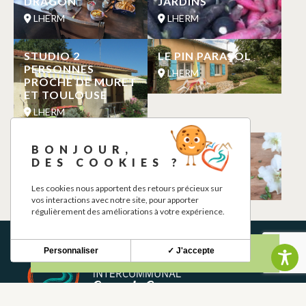
DRAGON
JARDINS
LHERM
LHERM
STUDIO 2
LE PIN PARASOL
PERSONNES
LHERM
PROCHE DE MURET
ET TOULOUSE
LHERM
BONJOUR,
LE MOULIN A
LE CHATEAU EN
DES COOKIES ?
PIZZA
THÉ
LHERM
LHERM
Les cookies nous apportent des retours précieux sur
vos interactions avec notre site, pour apporter
régulièrement des améliorations à votre expérience.
Personnaliser
✓ J'accepte