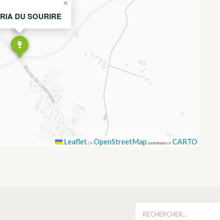
×
RIA DU SOURIRE
Leaflet
OpenStreetMap
CARTO
|
©
contributors ©
É