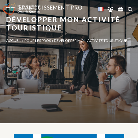
Panneau de gestion des cookies
ÉPANOUISSEMENT PRO
DÉVELOPPER MON ACTIVITÉ
TOURISTIQUE
ACCUEIL
»
POUR LES PROS
»
DÉVELOPPER MON ACTIVITÉ TOURISTIQUE