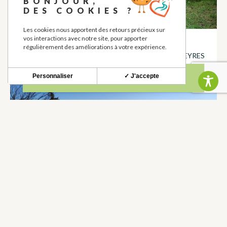
BONJOUR,
DES COOKIES ?
Les cookies nous apportent des retours précieux sur
SENTIER DE COULIEU
vos interactions avec notre site, pour apporter
régulièrement des améliorations à votre expérience.
EQUESTRE, PÉDESTRE, VTT
À
MARIGNAC-LASPEYRES
Personnaliser
✓ J'accepte
DU LIT DE SAINT-VIDIAN A LA TABLE
D’ORIENTATION – INTERDIT AUX 2
ROUES
EQUESTRE, PÉDESTRE
À
MARTRES-TOLOSANE