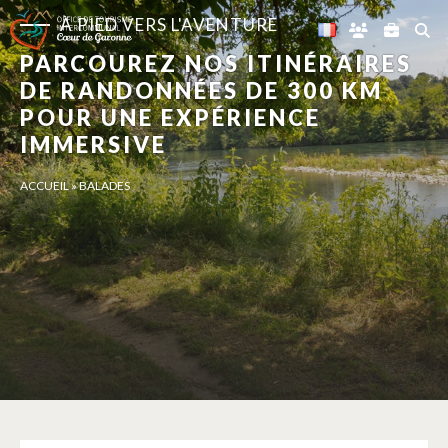
Panneau de gestion des cookies
À PIED VERS L'AVENTURE
PARCOUREZ NOS ITINÉRAIRES
DE RANDONNÉES DE 300 KM
POUR UNE EXPÉRIENCE
IMMERSIVE
ACCUEIL
»
BALADES