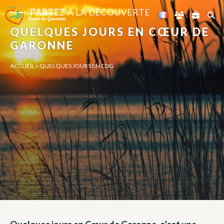
Panneau de gestion des cookies
PARTEZ À LA DÉCOUVERTE
QUELQUES JOURS EN CŒUR DE
GARONNE
ACCUEIL
»
QUELQUES JOURS EN CDG