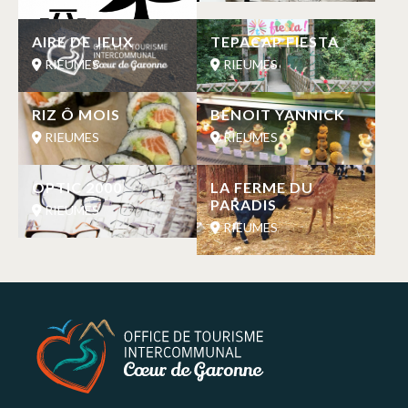
AIRE DE JEUX
TEPACAP FIESTA
RIEUMES
RIEUMES
RIZ Ô MOIS
BENOIT YANNICK
RIEUMES
RIEUMES
OPTIC 2000
LA FERME DU
PARADIS
RIEUMES
RIEUMES