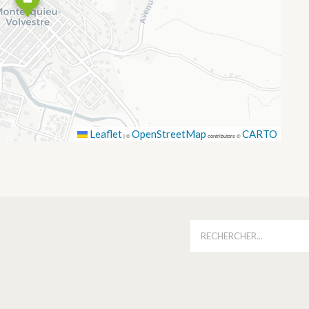
Leaflet
OpenStreetMap
CARTO
|
©
contributors ©
É