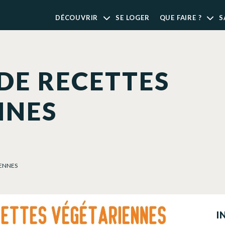
DÉCOUVRIR
SE LOGER
QUE FAIRE ?
S
DE RECETTES
NNES
IENNES
I