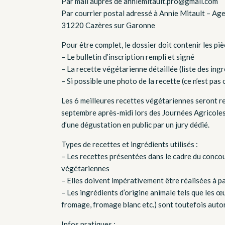
Par mail auprès de anniemitault.pro@gmail.com
Par courrier postal adressé à Annie Mitault – A
31220 Cazères sur Garonne
Pour être complet, le dossier doit contenir les piè
– Le bulletin d’inscription rempli et signé
– La recette végétarienne détaillée (liste des ing
– Si possible une photo de la recette (ce n’est pas 
Les 6 meilleures recettes végétariennes seront re
septembre après-midi lors des Journées Agricoles
d’une dégustation en public par un jury dédié.
Types de recettes et ingrédients utilisés :
– Les recettes présentées dans le cadre du conco
végétariennes
– Elles doivent impérativement être réalisées à p
– Les ingrédients d’origine animale tels que les œuf
fromage, fromage blanc etc.) sont toutefois autor
Infos pratiques :