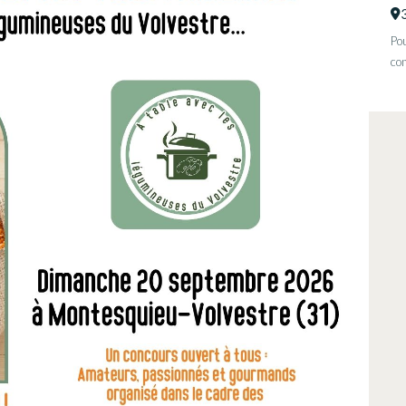
Pou
con