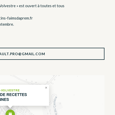
Volvestre » est ouvert à toutes et tous
tins-faimsdaprem.fr
eptembre.
AULT.PRO@GMAIL.COM
×
-VOLVESTRE
DE RECETTES
NNES