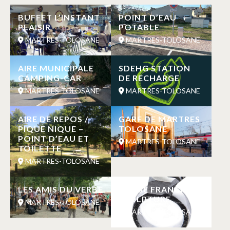
BUFFET L’INSTANT
POINT D’EAU
PLAISIR
POTABLE
MARTRES-TOLOSANE
MARTRES-TOLOSANE
AIRE MUNICIPALE
SDEHG STATION
CAMPING-CAR
DE RECHARGE
MARTRES-TOLOSANE
MARTRES-TOLOSANE
AIRE DE REPOS /
GARE DE MARTRES
PIQUE NIQUE –
TOLOSANE
POINT D’EAU ET
MARTRES-TOLOSANE
TOILETTE
MARTRES-TOLOSANE
LES AMIS DU VERBE
MASSE FRANCK
SCULPTURE
MARTRES-TOLOSANE
MARTRES-TOLOSANE