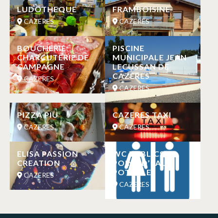
LUDOTHEQUE
FRAMBOISINE
CAZERES
CAZERES
BOUCHERIE
PISCINE
CHARCUTERIE DE
MUNICIPALE JEAN
CAMPAGNE
LECUSSAN DE
CAZERES
CAZERES
CAZERES
PIZZA PIU
CAZERES TAXI
CAZERES
CAZERES
ELISA PASSION
WC PUBLICS ET
CREATION
POINT D’EAU
POTABLE
CAZERES
CAZERES