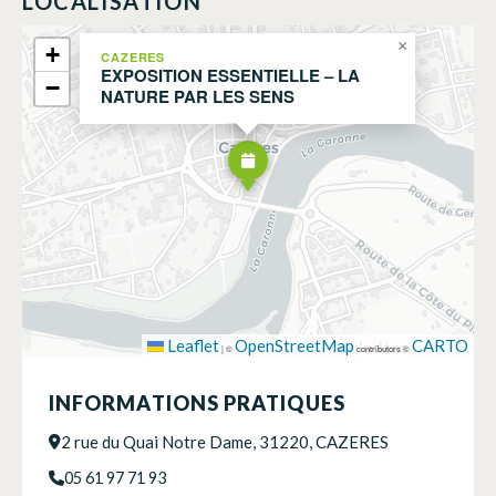
LOCALISATION
×
+
CAZERES
EXPOSITION ESSENTIELLE – LA
−
NATURE PAR LES SENS
Leaflet
OpenStreetMap
CARTO
|
©
contributors ©
INFORMATIONS PRATIQUES
2 rue du Quai Notre Dame, 31220, CAZERES
05 61 97 71 93