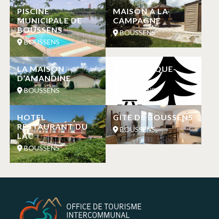
PISCINE
MAISON A LA
MUNICIPALE DE
CAMPAGNE
BOUSSENS
BOUSSENS
BOUSSENS
LA MAISON
AIRE DE PIQUE-
D’AMANDINE
NIQUE
BOUSSENS
BOUSSENS
HOTEL
GÎTE DE BOUSSENS
RESTAURANT DU
BOUSSENS
LAC
BOUSSENS