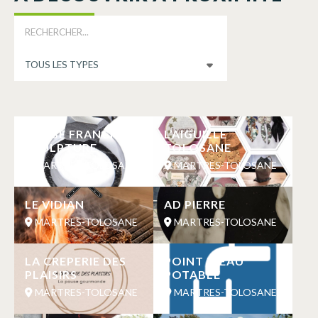
MASSE FRANCK
L’AIGUILLE
SCULPTURE
TOLOSANE
MARTRES-TOLOSANE
MARTRES-TOLOSANE
LE VIDIAN
AD PIERRE
MARTRES-TOLOSANE
MARTRES-TOLOSANE
LA CREPERIE DES
POINT D’EAU
PLAISIRS
POTABLE
MARTRES-TOLOSANE
MARTRES-TOLOSANE