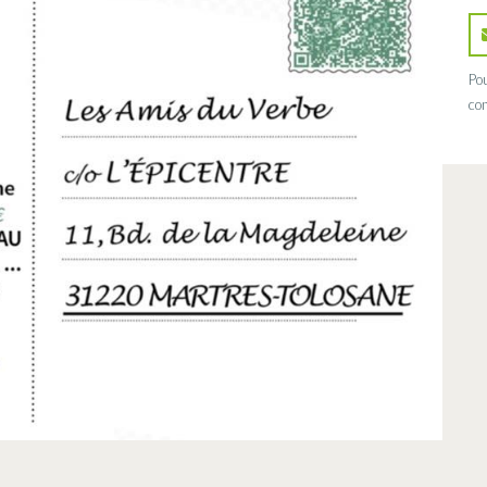
Pou
con