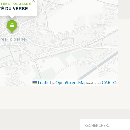
×
TRES-TOLOSANE
ÉTÉ DU VERBE
Leaflet
OpenStreetMap
CARTO
|
©
contributors ©
É