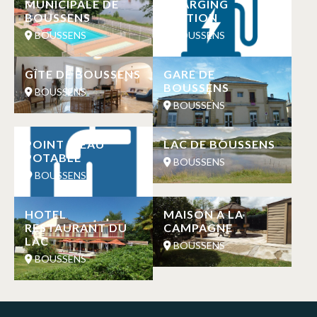
MUNICIPALE DE
CHARGING
BOUSSENS
STATION
BOUSSENS
BOUSSENS
GÎTE DE BOUSSENS
GARE DE
BOUSSENS
BOUSSENS
BOUSSENS
POINT D’EAU
LAC DE BOUSSENS
POTABLE
BOUSSENS
BOUSSENS
HOTEL
MAISON A LA
RESTAURANT DU
CAMPAGNE
LAC
BOUSSENS
BOUSSENS