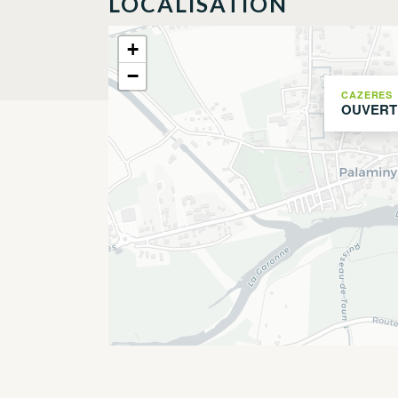
LOCALISATION
+
−
CAZERES
OUVERTU