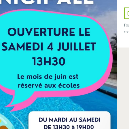
Pou
con