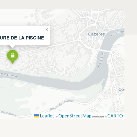
×
RE DE LA PISCINE
Leaflet
OpenStreetMap
CARTO
|
©
contributors ©