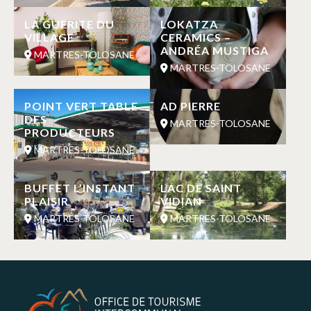
LA GUERITE DU
LOKATZA
VILLAGE
CERAMICS –
ANDRÉA MUSTIGA
MARTRES-TOLOSANE
MARTRES-TOLOSANE
POINT VERT TABLE
AD PIERRE
DES
MARTRES-TOLOSANE
PRODUCTEURS
MARTRES-TOLOSANE
BUFFET L’INSTANT
LAC DE SAINT
PLAISIR
VIDIAN
MARTRES-TOLOSANE
MARTRES-TOLOSANE