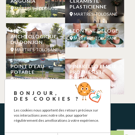
ANGONIA
CERAMISTE
PLASTICIENNE
MARTRES-TOLOSANE
MARTRES-TOLOSANE
MUSEE
LEONTINE DELOGE
ARCHEOLOGIQUE
MARTRES-TOLOSANE
DU DONJON
MARTRES-TOLOSANE
POINT D’EAU
PINARELLO EMILIE
POTABLE
PROTHESISTE
ONGULAIRE
MARTRES-TOLOSANE
MARTRES-TOLOSANE
BONJOUR,
DES COOKIES ?
Les cookies nous apportent des retours précieux sur
vos interactions avec notre site, pour apporter
régulièrement des améliorations à votre expérience.