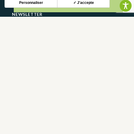
Personnaliser
✓ J'accepte
NEWSLETTER
Restez informé de nos actualités et bons plans.
S'INSCRIRE