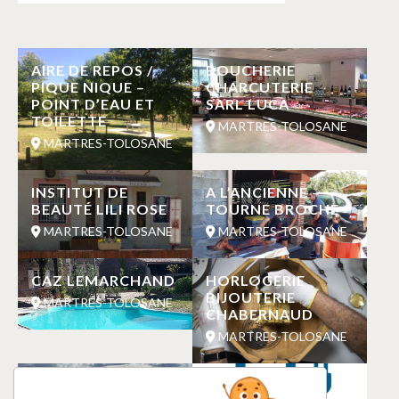
AIRE DE REPOS /
BOUCHERIE
PIQUE NIQUE –
CHARCUTERIE
POINT D’EAU ET
SARL LUCA
TOILETTE
MARTRES-TOLOSANE
MARTRES-TOLOSANE
INSTITUT DE
A L’ANCIENNE –
BEAUTÉ LILI ROSE
TOURNE BROCHE
MARTRES-TOLOSANE
MARTRES-TOLOSANE
CAZ LEMARCHAND
HORLOGERIE
BIJOUTERIE
MARTRES-TOLOSANE
CHABERNAUD
MARTRES-TOLOSANE
LES CHEMINS DE
SUPER U