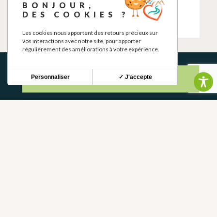
DIVA
CHARGING
BONJOUR,
STATION
DES COOKIES ?
MARTRES-TOLOSANE
MARTRES-TOLOSANE
Les cookies nous apportent des retours précieux sur
vos interactions avec notre site, pour apporter
régulièrement des améliorations à votre expérience.
Personnaliser
✓ J'accepte