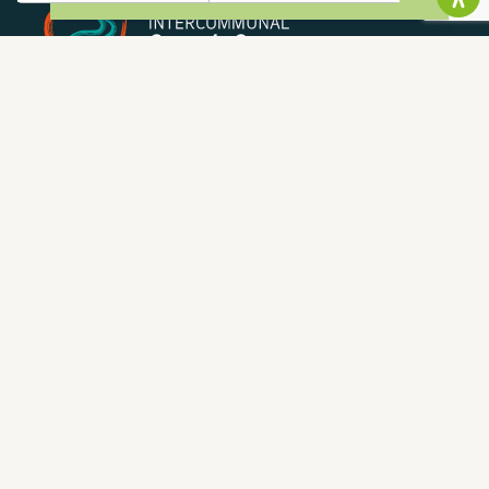
NEWSLETTER
Restez informé de nos actualités et bons plans.
S'INSCRIRE
CONTACT
NOUS CONTACTER
05 62 02 01 79