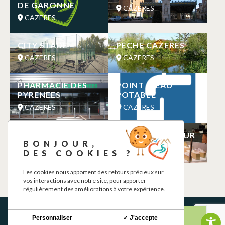
DE GARONNE
CAZERES
CAZERES
CITY STADE
PECHE CAZERES
CAZERES
CAZERES
PHARMACIE DES
POINT D’EAU
PYRENEES
POTABLE
CAZERES
CAZERES
WC PUBLICS ET
CAZERES PRIMEUR
BONJOUR,
POINT D’EAU
CAZERES
DES COOKIES ?
POTABLE
CAZERES
Les cookies nous apportent des retours précieux sur
vos interactions avec notre site, pour apporter
régulièrement des améliorations à votre expérience.
Personnaliser
✓ J'accepte