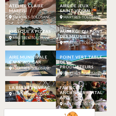
ATELIER CLAIRE
AIRE DE JEUX
MARFISI
SAINT-VIDIAN
MARTRES-TOLOSANE
MARTRES-TOLOSANE
KIOSQUE A PIZZAS
AUBERGE DU PONT
DES MEUNIERS
MARTRES-TOLOSANE
MARTRES-TOLOSANE
AIRE MUNICIPALE
POINT VERT TABLE
CAMPING-CAR
DES
PRODUCTEURS
MARTRES-TOLOSANE
MARTRES-TOLOSANE
LA BULLE EN VRAC
FAÏENCES
ANCIENNES – VITAL
MARTRES-TOLOSANE
AÎNÉ
MARTRES-TOLOSANE