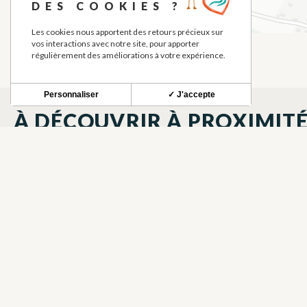
DES COOKIES ?
Les cookies nous apportent des retours précieux sur
vos interactions avec notre site, pour apporter
régulièrement des améliorations à votre expérience.
Personnaliser
✓ J'accepte
À DÉCOUVRIR À PROXIMIT
LE SOURIRE DES ANGES 2
SCEA MES
MEUBLÉS ET GÎTES
FRUITS, JU
SAINT-ELIX-LE-CHATEAU
SAINT-ELIX-
AGENCE POSTALE
EPICERIE 
SAINT-ELIX-LE-CHATEAU
SAINT-ELIX-