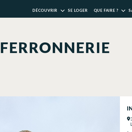
DÉCOUVRIR
SE LOGER
QUE FAIRE ?
S
 FERRONNERIE
I