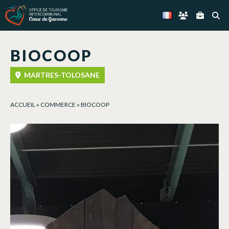
Panneau de gestion des cookies
BIOCOOP
MARTRES-TOLOSANE
ACCUEIL
»
COMMERCE
»
BIOCOOP