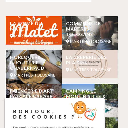
LA FERME DU
COMMUNE DE
MATET
MARTRES-
TOLOSANE
MARTRES-TOLOSANE
MARTRES-TOLOSANE
HORLOGERIE
LA CREPERIE DES
BIJOUTERIE
PLAISIRS
CHABERNAUD
MARTRES-TOLOSANE
MARTRES-TOLOSANE
FAIENCERIE D’ART
CAMPING LE
PASCALE CABARE
MOULIN SITES &
PAYSAGES
MARTRES-TOLOSANE
MARTRES-TOLOSANE
BONJOUR,
DES COOKIES ?
PHARMACIE
LAC DE SAINT
Les cookies nous apportent des retours précieux sur