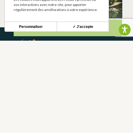
VIDIAN
MARTRES-TOLOSANE
vos interactions avec notre site, pour apporter
MARTRES-TOLOSANE
régulièrement des améliorations à votre expérience.
Personnaliser
✓ J'accepte
NEWSLETTER
Restez informé de nos actualités et bons plans.
S'INSCRIRE