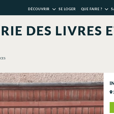
DÉCOUVRIR
SE LOGER
QUE FAIRE ?
S
RIE DES LIVRES 
ICES
I