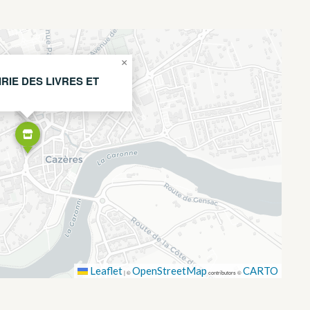
×
RIE DES LIVRES ET
Leaflet
OpenStreetMap
CARTO
|
©
contributors ©