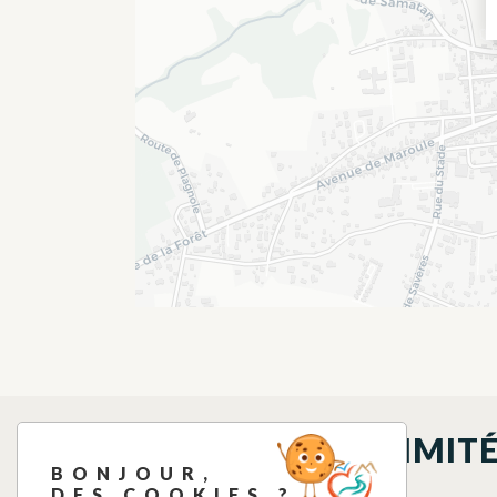
À DÉCOUVRIR À PROXIMIT
BONJOUR,
DES COOKIES ?