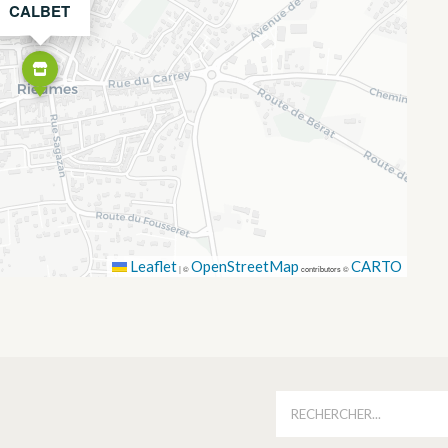
CALBET
Leaflet
OpenStreetMap
CARTO
|
©
contributors ©
É