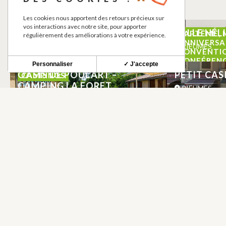
Les cookies nous apportent des retours précieux sur
vos interactions avec notre site, pour apporter
CARREFOUR MARKET
SALLE HÉL
BAPTÊME, 
régulièrement des améliorations à votre expérience.
ANNIVERSAI
RIEUMES
RIEUMES
CONVENTIO
CONFÉRENC
Personnaliser
✓ J'accepte
LOCATION D
OASIS DE POUL’ART –
PETIT CAS
CAMPINGS
EXPOSITION
CAMPING LA FORET
RIEUMES
RIEUMES
NEWSLETTER