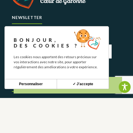
NEWSLETTER
Restez informé de nos actualités et bons plans.
BONJOUR,
DES COOKIES ?
Les cookies nous apportent des retours précieux sur
vos interactions avec notre site, pour apporter
régulièrement des améliorations à votre expérience.
S'INSCRIRE
Personnaliser
✓ J'accepte
CONTACT
NOUS CONTACTER
05 62 02 01 79
GROUPES