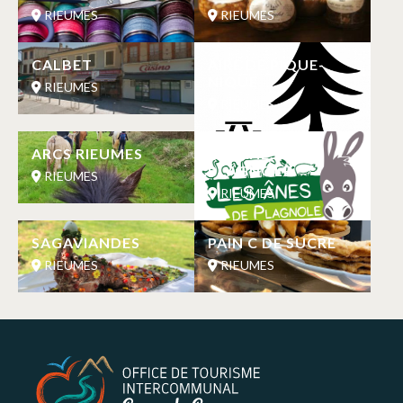
RIEUMES
RIEUMES
CALBET
AIRE DE PIQUE-
NIQUE
RIEUMES
RIEUMES
ARCS RIEUMES
LES ANES DE
PLAGNOLE
RIEUMES
RIEUMES
SAGAVIANDES
PAIN C DE SUCRE
RIEUMES
RIEUMES