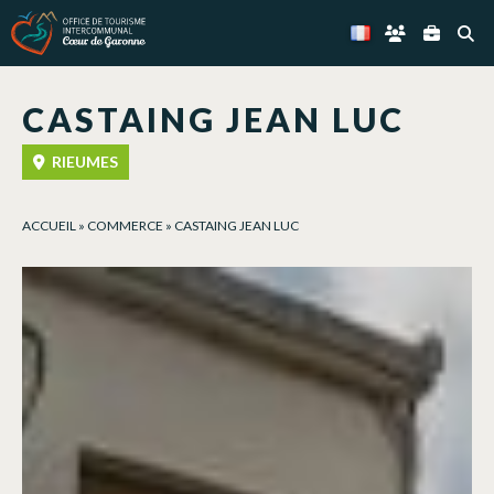
Panneau de gestion des cookies
CASTAING JEAN LUC
RIEUMES
ACCUEIL
»
COMMERCE
»
CASTAING JEAN LUC