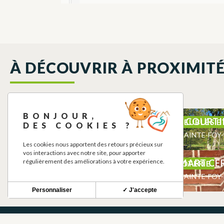
À DÉCOUVRIR À PROXIMIT
BONJOUR,
Ô MOULIN DU MONGE
LE COURTI
BIO, CÉRÉALES
MEUBLÉS E
DES COOKIES ?
SAINTE-FOY-DE-PEYROLIERES
SAINTE-FOY-
Les cookies nous apportent des retours précieux sur
vos interactions avec notre site, pour apporter
EQUITEC
SMART CE
régulièrement des améliorations à votre expérience.
EQUITATION
POTERIE
SAINTE-FOY-DE-PEYROLIERES
SAINTE-FOY-
Personnaliser
✓ J'accepte