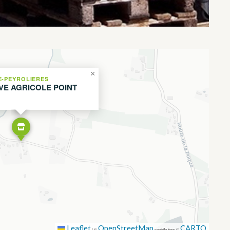
×
E-PEYROLIERES
VE AGRICOLE POINT
Leaflet
OpenStreetMap
CARTO
|
©
contributors ©