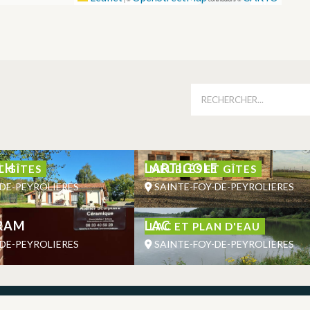
É
LH
LARTIGOLE
T GÎTES
MEUBLÉS ET GÎTES
DE-PEYROLIERES
SAINTE-FOY-DE-PEYROLIERES
RAM
LAC
LAC ET PLAN D'EAU
DE-PEYROLIERES
SAINTE-FOY-DE-PEYROLIERES