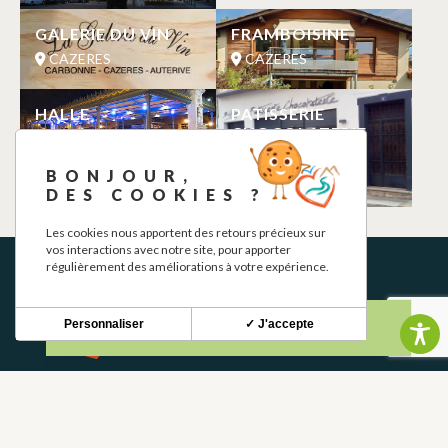
GALERIE DU VIN
FRAMBOISINE
CAZERES
CAZERES
HALLE
PATISSERIE
CHOCOLATERIE
CAZERES
GALY
BONJOUR,
CAZERES
DES COOKIES ?
Les cookies nous apportent des retours précieux sur
vos interactions avec notre site, pour apporter
régulièrement des améliorations à votre expérience.
Personnaliser
✓ J'accepte
NEWSLETTER
Restez informé de nos actualités et bons plans.