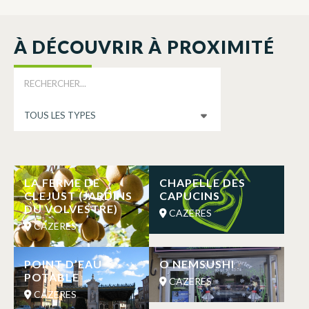
À DÉCOUVRIR À PROXIMITÉ
LA FERME DE
CHAPELLE DES
CLEJUST (JARDINS
CAPUCINS
DU VOLVESTRE)
CAZERES
CAZERES
POINT D’EAU
O NEMSUSHI
POTABLE
CAZERES
CAZERES