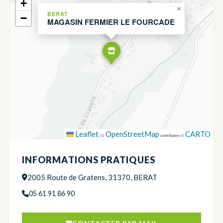
+
×
BERAT
−
MAGASIN FERMIER LE FOURCADE
Leaflet
OpenStreetMap
CARTO
|
©
contributors ©
INFORMATIONS PRATIQUES
2005 Route de Gratens, 31370, BERAT
05 61 91 86 90