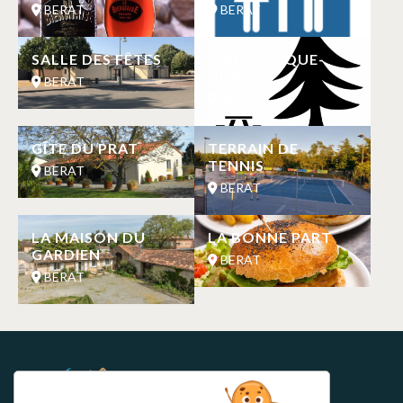
BERAT
BERAT
SALLE DES FÊTES
AIRE DE PIQUE-
NIQUE
BERAT
BERAT
GÎTE DU PRAT
TERRAIN DE
TENNIS
BERAT
BERAT
LA MAISON DU
LA BONNE PART
GARDIEN
BERAT
BERAT