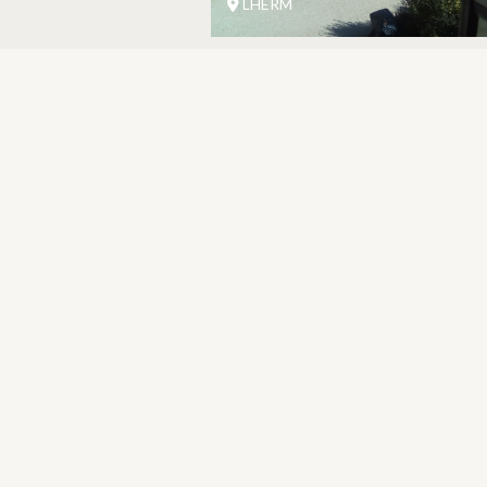
LHERM
CONTACT
NOUS CONTACTER
05 62 02 01 79
GROUPES
PROS
FOIRE AUX QUESTIONS