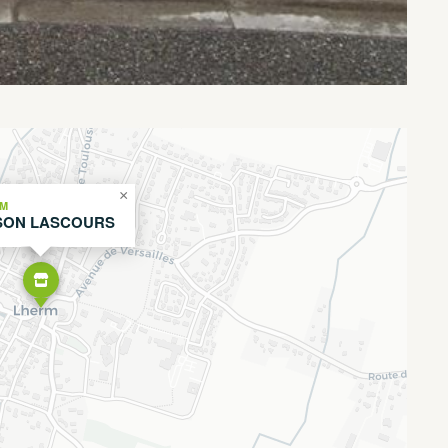
×
M
SON LASCOURS