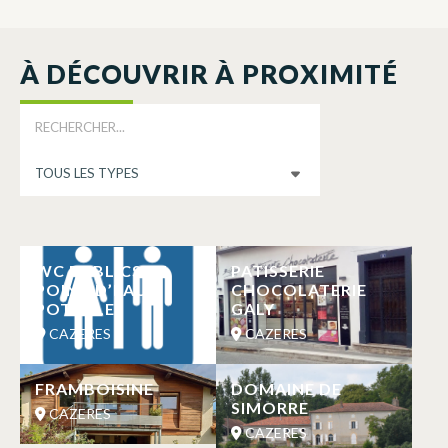
À DÉCOUVRIR À PROXIMITÉ
WC PUBLICS ET
PATISSERIE
POINT D’EAU
CHOCOLATERIE
POTABLE
GALY
CAZERES
CAZERES
FRAMBOISINE
DOMAINE DE
SIMORRE
CAZERES
CAZERES