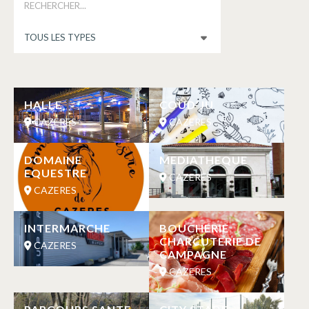
HALLE
COUD’JU
CAZERES
CAZERES
DOMAINE
MEDIATHEQUE
EQUESTRE
CAZERES
CAZERES
INTERMARCHE
BOUCHERIE
CHARCUTERIE DE
CAZERES
CAMPAGNE
CAZERES