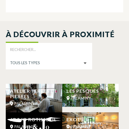
À DÉCOUVRIR À PROXIMITÉ
ATELIER TERRES ET
LES PESQUES
PIERRES
PALAMINY
PALAMINY
JO&JO ROTISSERIE
EXOT’ÎLE
PALAMINY
PALAMINY