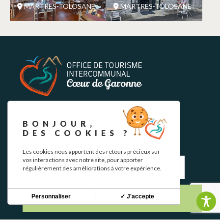
MARTRES-TOLOSANE
MARTRES-TOLOSANE
NEWSLETTER
BONJOUR,
DES COOKIES ?
Restez informé de nos actualités et bons plans.
Les cookies nous apportent des retours précieux sur
vos interactions avec notre site, pour apporter
régulièrement des améliorations à votre expérience.
Personnaliser
✓ J'accepte
S'INSCRIRE