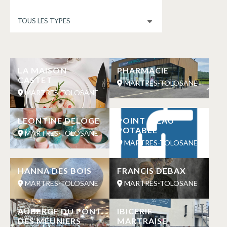
LA MAISON
PHARMACIE
CASTET
MARTRES-TOLOSANE
MARTRES-TOLOSANE
LEONTINE DELOGE
POINT D’EAU
POTABLE
MARTRES-TOLOSANE
MARTRES-TOLOSANE
HANNA DES BOIS
FRANCIS DEBAX
MARTRES-TOLOSANE
MARTRES-TOLOSANE
AUBERGE DU PONT
IBICERIE
DES MEUNIERS
MARTRAISE