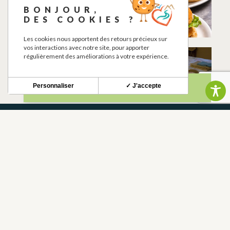
MADEMOISELLE
LA BONNE PART
BONJOUR,
SAFRAN
DES COOKIES ?
BERAT
BERAT
Les cookies nous apportent des retours précieux sur
vos interactions avec notre site, pour apporter
régulièrement des améliorations à votre expérience.
SUPERETTE VIVAL
LE SOUBIRAN
BERAT
BERAT
Personnaliser
✓ J'accepte
NEWSLETTER
Restez informé de nos actualités et bons plans.