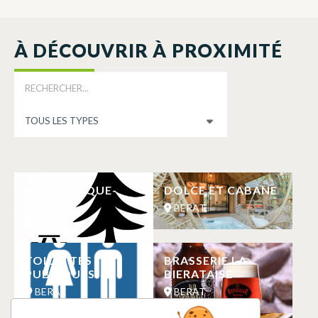
À DÉCOUVRIR À PROXIMITÉ
AIRE DE PIQUE-
DOLCE ET CABANE
NIQUE
BERAT
BERAT
TOILETTES
BRASSERIE LA
PUBLIQUES
BIERATAISE
BERAT
BERAT