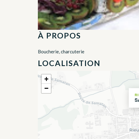
À PROPOS
Boucherie, charcuterie
LOCALISATION
+
−
R
S