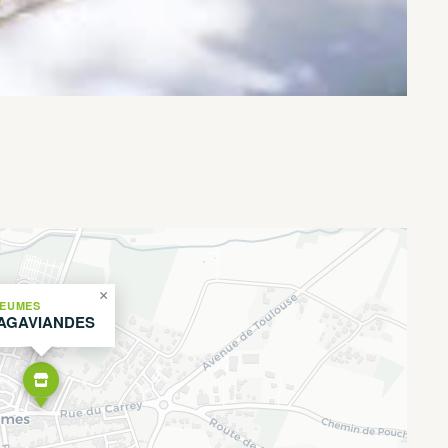
×
IEUMES
AGAVIANDES