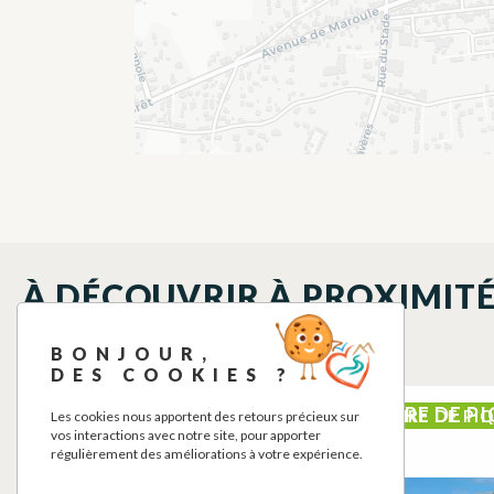
À DÉCOUVRIR À PROXIMIT
BONJOUR,
DES COOKIES ?
PISCINE MUNICIPALE
AIRE DE P
PISCINE
AIRE DE PI
Les cookies nous apportent des retours précieux sur
vos interactions avec notre site, pour apporter
RIEUMES
RIEUMES
régulièrement des améliorations à votre expérience.