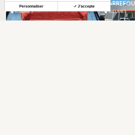
LES DULCES DE JAMALI
CARREFOU
Personnaliser
✓ J'accepte
RIEUMES
RIEUMES
NEWSLETTER
Restez informé de nos actualités et bons plans.
S'INSCRIRE