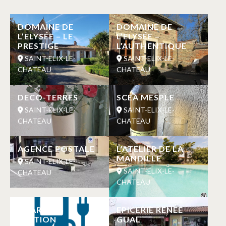
DOMAINE DE
DOMAINE DE
L’ELYSÉE – LE
L’ELYSÉE –
PRESTIGE
L’AUTHENTIQUE
SAINT-ELIX-LE-
SAINT-ELIX-LE-
CHATEAU
CHATEAU
DECO-TERRES
SCEA MESPLE
SAINT-ELIX-LE-
SAINT-ELIX-LE-
CHATEAU
CHATEAU
AGENCE POSTALE
L’ATELIER DE LA
MANDILLE
SAINT-ELIX-LE-
SAINT-ELIX-LE-
CHATEAU
CHATEAU
CHARGING
EPICERIE RENEE
STATION
GUAL