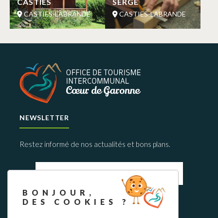
CASTIES
SERGE
CASTIES-LABRANDE
CASTIES-LABRANDE
NEWSLETTER
Restez informé de nos actualités et bons plans.
BONJOUR,
DES COOKIES ?
S'INSCRIRE