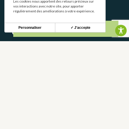
Les cookies nous apportent des retours précieux sur
CONTACT
vos interactions avec notre site, pour apporter
régulièrement des améliorations à votre expérience.
NOUS CONTACTER
Personnaliser
✓ J'accepte
05 62 02 01 79
GROUPES
PROS
FOIRE AUX QUESTIONS
FRANCE
DÉPARTEMENT