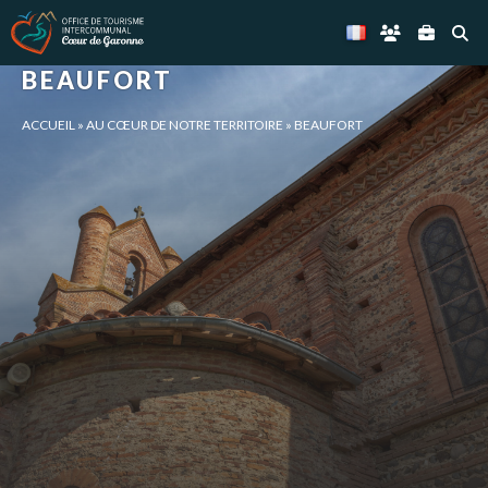
Panneau de gestion des cookies
BEAUFORT
ACCUEIL
»
AU CŒUR DE NOTRE TERRITOIRE
»
BEAUFORT