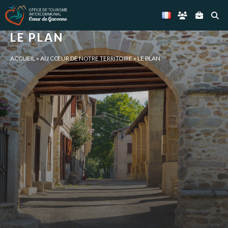
Panneau de gestion des cookies
LE PLAN
ACCUEIL
»
AU CŒUR DE NOTRE TERRITOIRE
»
LE PLAN