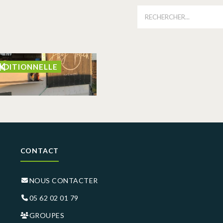
É
K
RADITIONNELLE
CONTACT
NOUS CONTACTER
05 62 02 01 79
GROUPES