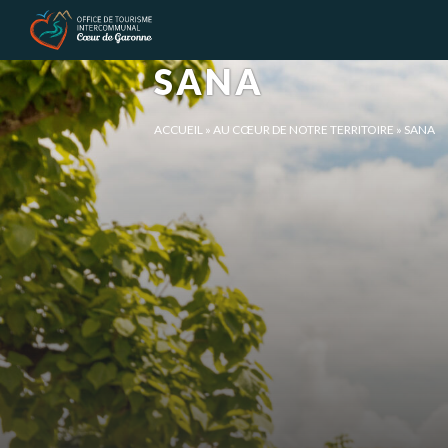
Panneau de gestion des cookies
SANA
ACCUEIL
»
AU CŒUR DE NOTRE TERRITOIRE
»
SANA