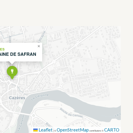
×
ES
INE DE SAFRAN
Leaflet
OpenStreetMap
CARTO
|
©
contributors ©