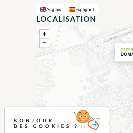
Anglais
Espagnol
LOCALISATION
+
−
CAZER
DOMA
BONJOUR,
DES COOKIES ?