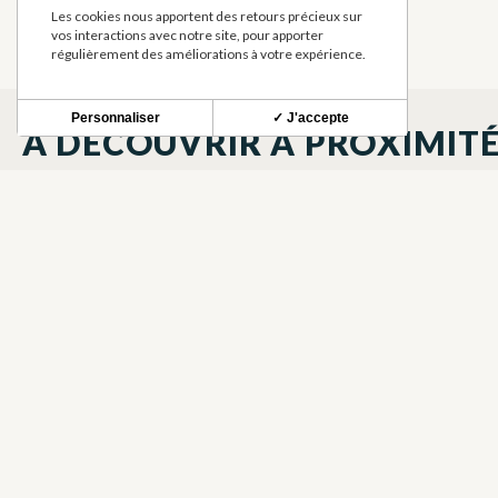
Les cookies nous apportent des retours précieux sur
vos interactions avec notre site, pour apporter
régulièrement des améliorations à votre expérience.
Personnaliser
✓ J'accepte
À DÉCOUVRIR À PROXIMIT
COMMUNE DE CAZERES
WC PUBLIC
SITE ET MONUMENT HISTORIQUES
POINT D'E
PUBLICS
POTABLE
CAZERES
CAZERES
MANUELE CABRERAS
EARL SAIN
FRUITS, VI
BOVIN, OVI
CAZERES
CAZERES