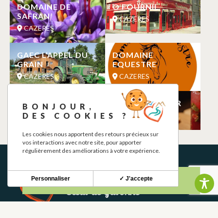
DOMAINE DE
O FOURNIL
SAFRAN
CAZERES
CAZERES
GAEC L’APPEL DU
DOMAINE
GRAIN
EQUESTRE
CAZERES
CAZERES
L’OCCITAN
MONSIEUR FAUR
BONJOUR,
DES COOKIES ?
CAZERES
CAZERES
Les cookies nous apportent des retours précieux sur
vos interactions avec notre site, pour apporter
régulièrement des améliorations à votre expérience.
Personnaliser
✓ J'accepte